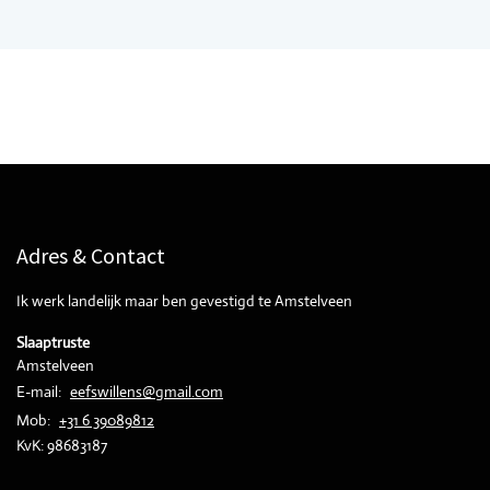
Adres & Contact
Ik werk landelijk maar ben gevestigd te Amstelveen
Slaaptruste
Amstelveen
E-mail:
eefswillens@gmail.com
Mob:
+31 6 39089812
KvK:
98683187