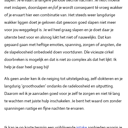
slapen. Je ervaart al langere periode slechte nachten. Je hebt moeite
met inslapen, doorslapen en/of je wordt consequent té vroeg wakker
of je ervaart hier een combinatie van. Het steeds weer langdurige
wakker liggen doet je geloven dat gewoon goed slapen niet meer
voor jou weggelegd is. Je wil heel graag slapen en je doet daar je
uiterste best voor en alsnog lukt het niet of nauwelijks. Dat kan
gepaard gaan met heftige emoties, spanning, zorgen of angsten, die
de slapeloosheid onbedoeld doen voortduren. Díe vicieuze cirkel
doorbreken is mogelijk en dat is niet zo complex als dat het lijkt. Ik
help je daar heel graag bij!
Als geen ander ken ik de neiging tot uitstelgedrag, zelf-dokteren en je
langdurig ‘groothouden’ ondanks de radeloosheid en uitputting.
Daarom wil ik je aanraden goed voor je zelf te zorgen en niet té lang
te wachten met juiste hulp inschakelen. Je bent het waard om zonder
spanningen rustige en fijne nachten te ervaren.
Ik kan je op korte termijn een vrijblijvende
intake
aanbieden waarin je