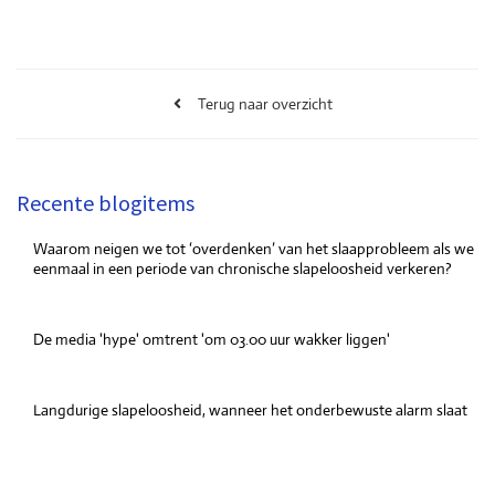
Terug naar overzicht
Recente blogitems
Waarom neigen we tot ‘overdenken’ van het slaapprobleem als we
eenmaal in een periode van chronische slapeloosheid verkeren?
8 juli 2026
De media 'hype' omtrent 'om 03.00 uur wakker liggen'
22 mei 2026
Langdurige slapeloosheid, wanneer het onderbewuste alarm slaat
14 maart 2026