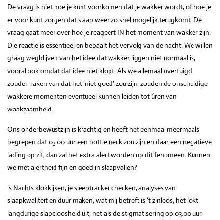
De vraag is niet hoe je kunt voorkomen dat je wakker wordt, of hoe je
er voor kunt zorgen dat slaap weer zo snel mogelijk terugkomt. De
vraag gaat meer over hoe je reageert IN het moment van wakker zijn.
Die reactie is essentieel en bepaalt het vervolg van de nacht. We willen
graag wegblijven van het idee dat wakker liggen niet normaal is,
vooral ook omdat dat idee niet klopt. Als we allemaal overtuigd
zouden raken van dat het ‘niet goed’ zou zijn, zouden de onschuldige
wakkere momenten eventueel kunnen leiden tot úren van
waakzaamheid.
Ons onderbewustzijn is krachtig en heeft het eenmaal meermaals
begrepen dat 03.00 uur een bottle neck zou zijn en daar een negatieve
lading op zit, dan zal het extra alert worden op dit fenomeen. Kunnen
we met alertheid fijn en goed in slaapvallen?
’s Nachts klokkijken, je sleeptracker checken, analyses van
slaapkwaliteit en duur maken, wat mij betreft is ‘t zinloos, het lokt
langdurige slapeloosheid uit, net als de stigmatisering op 03.00 uur.