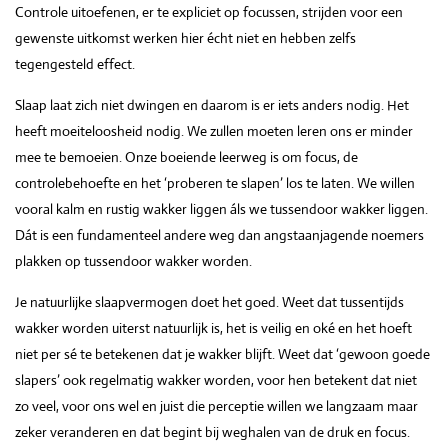
Controle uitoefenen, er te expliciet op focussen, strijden voor een
gewenste uitkomst werken hier écht niet en hebben zelfs
tegengesteld effect.
Slaap laat zich niet dwingen en daarom is er iets anders nodig. Het
heeft moeiteloosheid nodig. We zullen moeten leren ons er minder
mee te bemoeien. Onze boeiende leerweg is om focus, de
controlebehoefte en het ‘proberen te slapen’ los te laten. We willen
vooral kalm en rustig wakker liggen áls we tussendoor wakker liggen.
Dát is een fundamenteel andere weg dan angstaanjagende noemers
plakken op tussendoor wakker worden.
Je natuurlijke slaapvermogen doet het goed. Weet dat tussentijds
wakker worden uiterst natuurlijk is, het is veilig en oké en het hoeft
niet per sé te betekenen dat je wakker blijft. Weet dat ‘gewoon goede
slapers’ ook regelmatig wakker worden, voor hen betekent dat niet
zo veel, voor ons wel en juist die perceptie willen we langzaam maar
zeker veranderen en dat begint bij weghalen van de druk en focus.