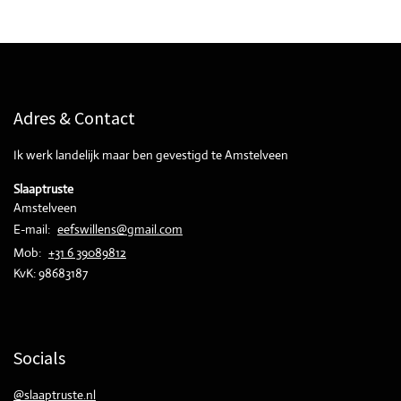
Adres & Contact
Ik werk landelijk maar ben gevestigd te Amstelveen
Slaaptruste
Amstelveen
E-mail:
eefswillens@gmail.com
Mob:
+31 6 39089812
KvK:
98683187
Socials
@slaaptruste.nl